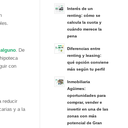
Interés de un
n
renting: cómo se
calcula la cuota y
les.
cuándo merece la
pena
Diferencias entre
 alguno
. De
renting y leasing:
 hipoteca
qué opción conviene
guir con
más según tu perfil
Inmobiliaria
Agüimes:
oportunidades para
a reducir
comprar, vender e
arias y a la
invertir en una de las
zonas con más
potencial de Gran