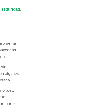
a
seguridad,
ero se ha
bancarias
plir.
uede
 en algunos
poteca.
omo para
Sin
probar el