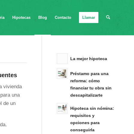
ria
Hipotecas
Blog
Contacto
Llamar
La mejor hipoteca
Préstamo para una
uentes
reforma: cómo
a vivienda
financiar tu obra sin
 para una
descapitalizarte
el de un
Hipoteca sin nómina:
requisitos y
opciones para
nda.
conseguirla