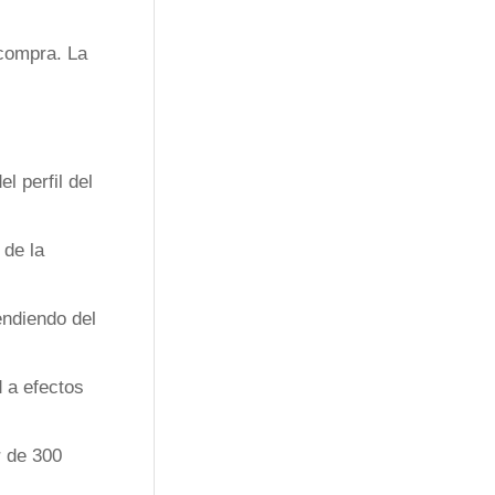
 compra. La
l perfil del
 de la
endiendo del
d a efectos
r de 300