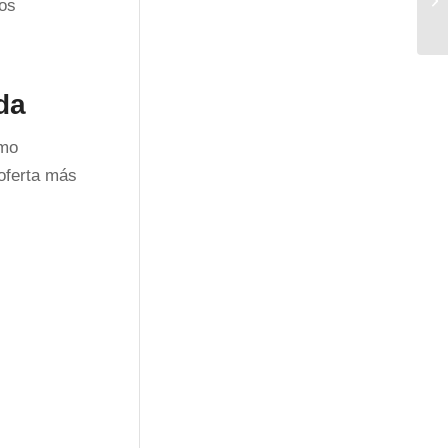
tos
da
omo
 oferta más