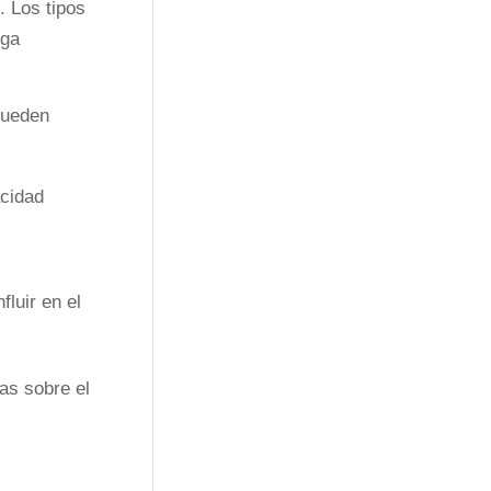
. Los tipos
nga
 pueden
acidad
luir en el
vas sobre el