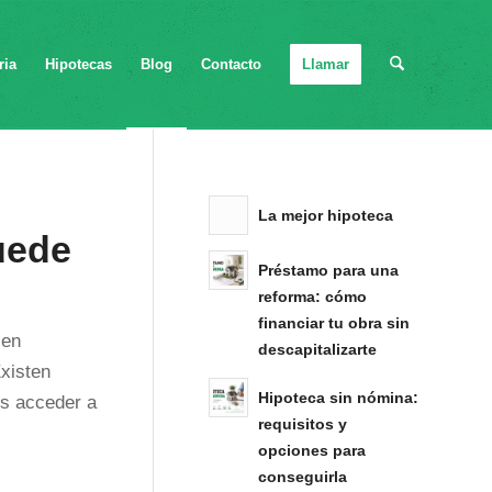
ria
Hipotecas
Blog
Contacto
Llamar
La mejor hipoteca
uede
Préstamo para una
reforma: cómo
financiar tu obra sin
cen
descapitalizarte
xisten
Hipoteca sin nómina:
os acceder a
requisitos y
opciones para
conseguirla