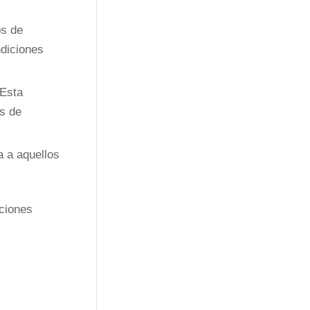
os de
ndiciones
 Esta
as de
a a aquellos
iciones