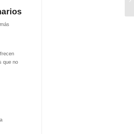
narios
 más
ofrecen
s que no
La