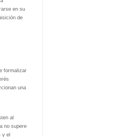
la
rarse en su
isición de
e formalizar
erés
orcionan una
s
ten al
ta no supere
 y el