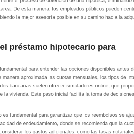
emente el proceso de obtención de una hipoteca, eliminando 
a tarea. De esta manera, los empleados públicos pueden cent
ibiendo la mejor asesoría posible en su camino hacia la adqu
del préstamo hipotecario para
fundamental para entender las opciones disponibles antes d
de manera aproximada las cuotas mensuales, los tipos de int
ades bancarias suelen ofrecer simuladores online, que prop
e la vivienda. Este paso inicial facilita la toma de decisione
o es fundamental para garantizar que los reembolsos se ajus
apacidad de endeudamiento, donde se recomienda que la cuo
considerar los gastos adicionales, como las tasas notariales