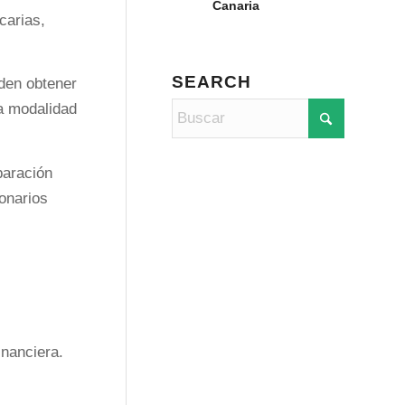
Canaria
carias,
SEARCH
eden obtener
ta modalidad
paración
ionarios
inanciera.