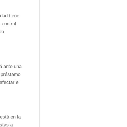
dad tiene
 control
do
á ante una
o préstamo
afectar el
está en la
stas a