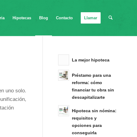
ria
Hipotecas
Blog
Contacto
Llamar
La mejor hipoteca
Préstamo para una
reforma: cómo
financiar tu obra sin
en uno solo.
descapitalizarte
unificación,
tación
Hipoteca sin nómina:
requisitos y
opciones para
conseguirla