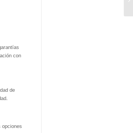
garantías
ración con
idad de
dad.
s opciones