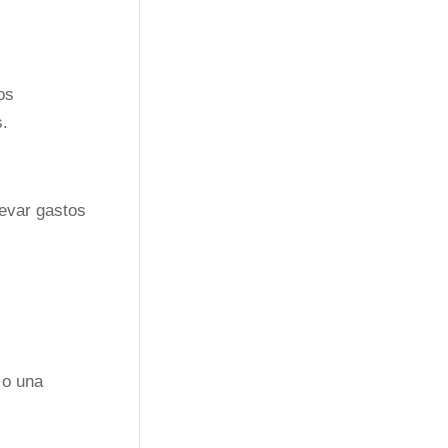
os
s.
levar gastos
s
 o una