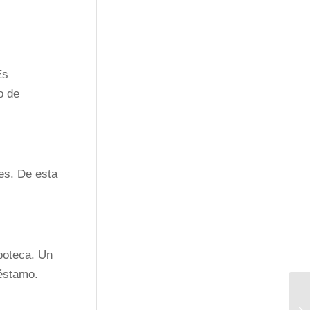
Es
o de
nes. De esta
poteca. Un
réstamo.
Re