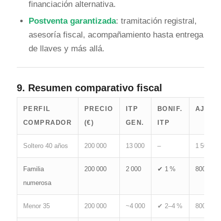
financiación alternativa.
Postventa garantizada
: tramitación registral,
asesoría fiscal, acompañamiento hasta entrega
de llaves y más allá.
9.
Resumen comparativo fiscal
PERFIL
PRECIO
ITP
BONIF.
AJD
COMPRADOR
(€)
GEN.
ITP
Soltero 40 años
200 000
13 000
–
1 500
Familia
200 000
2 000
✔ 1 %
800
numerosa
Menor 35
200 000
~4 000
✔ 2–4 %
800